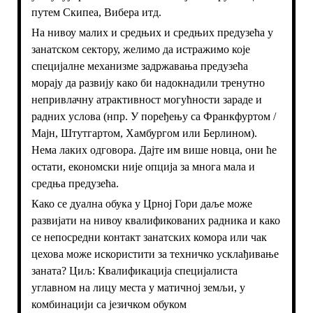
путем Скипеа, Вибера итд.
На нивоу малих и средњих и средњих предузећа у
занатском сектору, желимо да истражимо које
специјалне механизме задржавања предузећа
морају да развију како би надокнадили тренутно
непривлачну атрактивност могућности зараде и
радних услова (нпр. У поређењу са Франкфуртом /
Мајн, Штутгартом, Хамбургом или Берлином).
Нема лаких одговора. Дајте им више новца, они ће
остати, економски није опција за многа мала и
средња предузећа.
Како се дуална обука у Црној Гори даље може
развијати на нивоу квалификованих радника и како
се непосредни контакт занатских комора или чак
цехова може искористити за техничко усклађивање
заната? Циљ: Квалификација специјалиста
углавном на лицу места у матичној земљи, у
комбинацији са језичком обуком