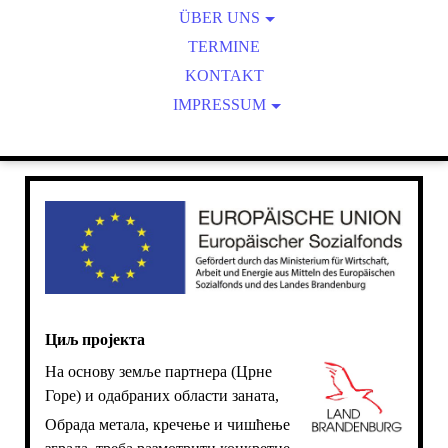
WARUM BEFASSEN WIR UNS DAMIT?
ÜBER UNS
ZIEL DES PROJEKTES
DER VORSTAND
TERMINE
KONTAKT
IMPRESSUM
DATENSCHUTZ
Циљ пројекта
На основу земље партнера (Црне
Горе) и одабраних области заната,
Обрада метала, кречење и чишћење