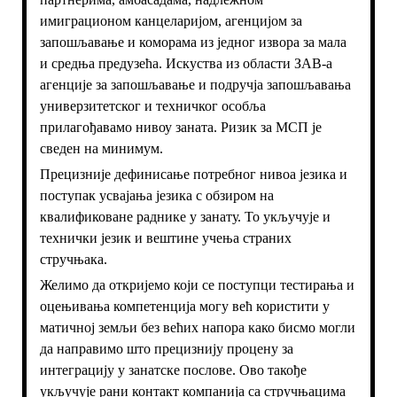
имиграционом канцеларијом, агенцијом за
запошљавање и коморама из једног извора за мала
и средња предузећа. Искуства из области ЗАВ-а
агенције за запошљавање и подручја запошљавања
универзитетског и техничког особља
прилагођавамо нивоу заната. Ризик за МСП је
сведен на минимум.
Прецизније дефинисање потребног нивоа језика и
поступак усвајања језика с обзиром на
квалификоване раднике у занату. То укључује и
технички језик и вештине учења страних
стручњака.
Желимо да откријемо који се поступци тестирања и
оцењивања компетенција могу већ користити у
матичној земљи без већих напора како бисмо могли
да направимо што прецизнију процену за
интеграцију у занатске послове. Ово такође
укључује рани контакт компанија са стручњацима